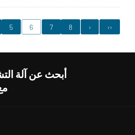
5
6
7
8
›
››
أبحث عن آلة التش
مع