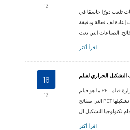
12
ات تلعب دورًا حاسمًا في
ت إعادة لف فعالة ودقيقة
اقرأ أكثر
16
ما هو فيلم PET مغلف بالحرارة فيلم PET مغلف بالحرارة يشير إلى العملية
12
التي صفائح PET يتم تغليفها بأفلام وظيفية أو زخرفية ومن ثم تشكيلها
اقرأ أكثر