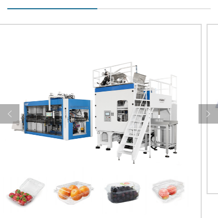
Hyx 7185-4 آلة 4 محطات التلقائية كاملة