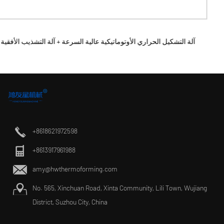
آلة الت
+8618621972598
+8613917961988
amy@hwthermoforming.com
No. 565, Xinchuan Road, Xinta Community, Lili Town, Wujiang
District, Suzhou City, China