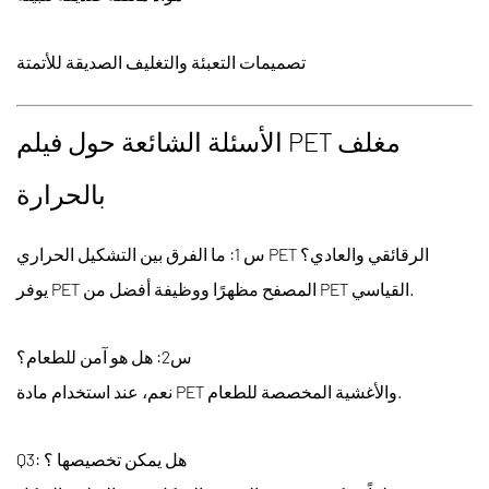
تصميمات التعبئة والتغليف الصديقة للأتمتة
الأسئلة الشائعة حول
فيلم PET مغلف
بالحرارة
س 1: ما الفرق بين التشكيل الحراري PET الرقائقي والعادي؟
يوفر PET المصفح مظهرًا ووظيفة أفضل من PET القياسي.
س2: هل هو آمن للطعام؟
نعم، عند استخدام مادة PET والأغشية المخصصة للطعام.
Q3: هل يمكن تخصيصها ؟