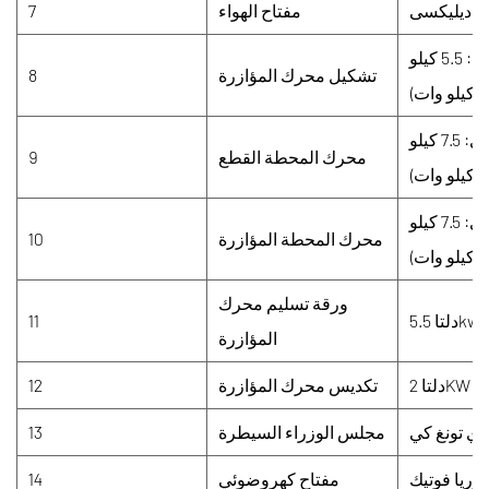
ديليكسى
مفتاح الهواء
7
دلتا (العلوي: 5.5 كيلو
تشكيل محرك المؤازرة
8
دلتا (العلوي: 7.5 كيلو
محرك المحطة القطع
9
دلتا (العلوي: 7.5 كيلو
محرك المحطة المؤازرة
10
ورقة تسليم محرك
دلتا 5.5kw
11
المؤازرة
امل
تكديس محرك المؤازرة
12
ي تونغ كي
مجلس الوزراء السيطرة
13
وريا فوتيك
مفتاح كهروضوئي
14