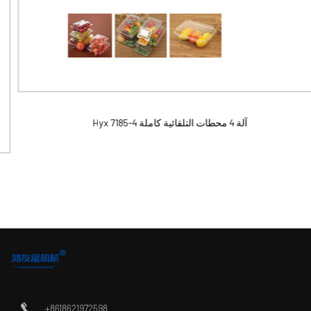
Hyx 7185-4 آلة 4 محطات التلقائية كاملة
+8618621972598