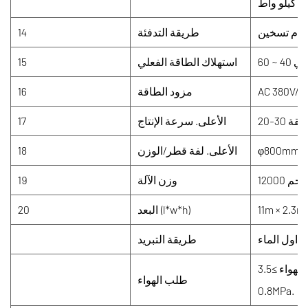
كيلو واط
طريقة التدفئة
14
استهلاك الطاقة الفعلي
15
AC 380V/50
مزود الطاقة
16
/دقيقة
الأعلى. سرعة الإنتاج
17
φ800mm/5
الأعلى. لفة قطر/الوزن
18
12000 كجم
وزن الآلة
19
11m × 2.3m
البعد (l*w*h)
20
داول الماء
طريقة التبريد
إمدادات الهواء ≥3.5m3/دقيقة ، ضغط الهواء 0.6 ~
طلب الهواء
0.8MPa.