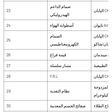
صمام الداعم
اليابان CKD
23
الهيدروليكي
وان Airtac
أسطوانة الهواء
24
CKD/SMC
الصمام
25
ندمان/شاكو
الكهرومغناطيسي
ان ميندمان
قيمة فراغ
26
ة الطبيعية
مسار سلسلة
27
28
F.R.L
ية المزدوجة
نظام التغذية
29
علاج الطلاء
صفائح الجسم المعدنية
30