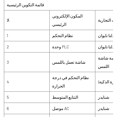
قائمة التكوين الرئيسية
المكون الإلكتروني
ات التجارية
لا.
الرئيسي
دلتا تايوان
نظام التحكم
1
دلتا تايوان
وحدة PLC
2
تا 12 بوصة شاشة
شاشة تعمل باللمس
3
اللمس
نظام التحكم في درجة
ارة الذكية)
4
الحرارة
شنايدر
التتابع المتوسط
5
شنايدر
موصل AC
6