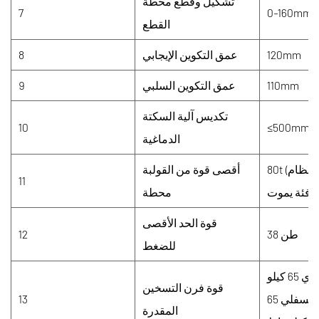
تشكيل وقطع محطة
7
0-160mm
القطع
120mm
عمق التكوين الإيجابي
8
110mm
عمق التكوين السلبي
9
تكديس آلية السكتة
10
≤500mm
الدماغية
80t (للاستخدام مع نظام
أقصى قوة من القولبة
11
محطة
قوة الحد الأقصى
38 طن
12
للضغط
الفرن العلوي 65 كيلو
قوة فرن التسخين
واط ، الفرن السفلي 65
13
المقدرة