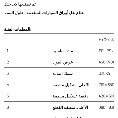
تم تصنيعها كحاجتك.
نظام نقل أوراق السيارات المتقدمة ، طول التمدد
المعلمات الفنية:
HYX-7185-
مادة مناسبة
1
450-740m
عرض المواد
2
0.15-2mm
سمك المادة
3
710 × 850
الأعلى. تشكيل منطقة
4
420 × 30
دقيقة. تشكيل منطقة
5
8 مم
الأعلى. منطقة القطع
6