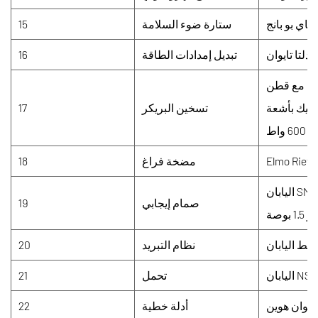
هاي بو بانج
ستارة ضوء السلامة
15
دلتا تايوان
تبديل إمدادات الطاقة
16
، مع قطن
من السيراميك بأشعة
تسخين البريكر
17
واط
Elmo Riets
مضخة فراغ
18
اليابان SMC استجابة عالية السرعة عالية السرعة
صمام إيجابي
19
نظام التبريد
20
اليابان NSK
تحمل
21
تايوان هوين
أدلة خطية
22