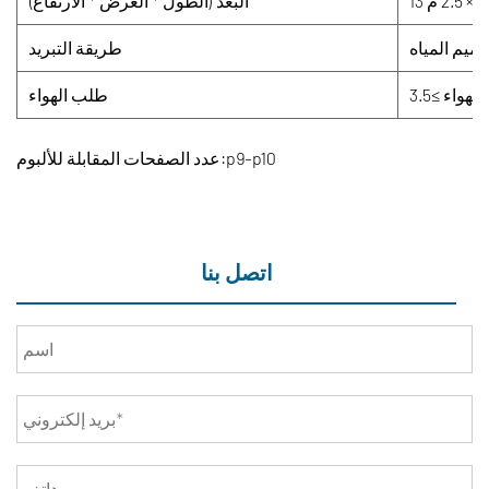
البعد (الطول * العرض * الارتفاع)
عميم المياه
طريقة التبريد
طلب الهواء
عدد الصفحات المقابلة للألبوم:p9-p10
اتصل بنا