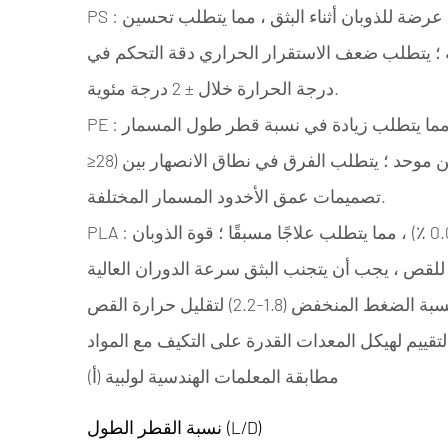
: السلسلة الجزيئية الصلبة تجعل مرونة الذوبان بارزة ، عرضة للذوبان أثناء البثق ، مما يتطلب تحسين
PS
ة ؛ يتطلب ضعف الاستقرار الحراري دقة التحكم في
درجة الحرارة خلال ± 2 درجة مئوية.
: الذوبان المنخفض للشفاء عرضة لتسرب التدفق ، مما يتطلب زيادة في نسبة قطر طول المسمار (L/D
PE
≥28) لتوسيع وقت الإقامة وضمان تلوين موحد ؛ يتطلب الفرق في نطاق الانصهار بين HDPE و LDPE مطابقة
تصميمات عمق الأخدود المسمار المختلفة.
: الرطوبة القوية (يجب أن يكون محتوى الماء <0.02 ٪) ، مما يتطلب علاجًا مسبقًا ؛ قوة الذوبان
PLA
أن يتجنب البثق سرعة الدوران العالية (الموصى بها <100rpm) ، واستخدام
لتقييم لهيكل المعدات القدرة على التكيف مع المواد
(أ) مطابقة المعلمات الهندسية لولبية
نسبة القطر الطول (L/D)