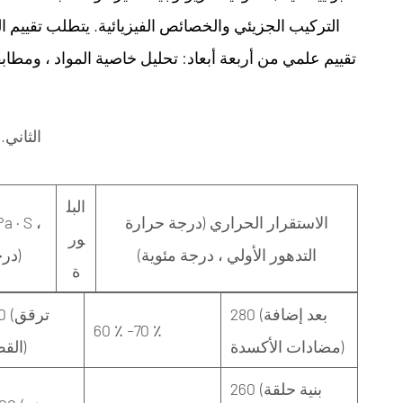
التركيب الجزيئي والخصائص الفيزيائية. يتطلب تقييم ا
تقييم علمي من أربعة أبعاد: تحليل خاصية المواد ، ومطابق
الثاني.
البل
الاستقرار الحراري (درجة حرارة
ور
التدهور الأولي ، درجة مئوية)
200 درجة مئوية)
ة
280 (بعد إضافة
200
60 ٪ -70 ٪
مضادات الأكسدة)
القص كبير)
260 (بنية حلقة