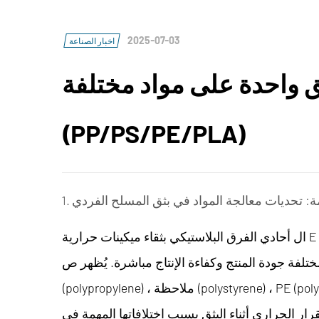
2025-07-03
اخبار الصناعة
ثق واحدة على مواد مختلفة
(PP/PS/PE/PLA)
دمة: تحديات معالجة المواد في بثق المسلح الفردي
ساسية لمعالجة المواد البوليمرية ،
أحادي الفرق البلاستيكي بثقاء ميكينات حرارية
ال
ختلفة جودة المنتج وكفاءة الإنتاج مباشرة. يُظهر ص
(polypropylene) ، ملاحظة (polystyrene) ، PE (polyethylene) ، و جيش التحرير الشعبى الصينى (حمض
ار الحراري أثناء البثق بسبب اختلافاتها المهمة في