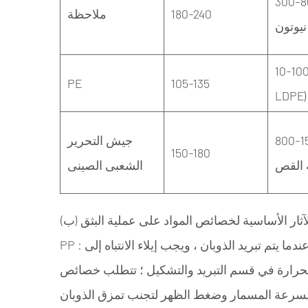
30 (ضعيف
180-240
ملاحظة
10- (أقل ل
PE
105-135
LDPE)
8 (الميل
جيش التحرير
150-180
الشعبى الصينى
) الآثار الأساسية لخصائص المواد على عملية البثق
: يؤدي معدل التبلور المرتفع إلى معدل انكماش كبير عندما يتم تبريد الذوبان ، ويجب إيلاء الانتباه إلى
PP
حرارة في قسم التبريد والتشكيل ؛ تتطلب خصائص