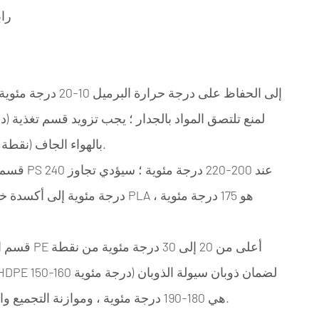
راب
PLA بالهواء الجاف (نقطة الندى <-40 درجة مئوية) لتجنب تسلل الرطوبة.
قسم الضغ
درجة مئوية إلى أكسدة خاتم البنز
قسم التجان
؛ درجة حرارة القسم المتجانسة PP هي 180-190 درجة مئوية ، وموازنة التجميع واستهلاك الطاقة.