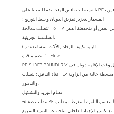
بالنسبة للخصائص المنخفضة للضغط على PE ، يمكن ضبط دبابيس خلط من النوع الحاجز في قسم تجانس
المسمار لتعزيز تمزيق الذوبان وخلط التوزيع ؛
تتطلب معالجة PS/PLA هياكل خلط خالية من القص أو منخفضة القص (مثل عناصر المسمار dis) لمنع كسر
السلسلة الجزيئية.
(ب) قابلية تكييف الوفاة والآلات المساعدة
:
تصميم قناة Die Flow
PP SHOEP POUNDURAY مناسب لموت ذيل السمك (زاوية التمدد 30 ° -45 °) لتقليل وقت الإقامة ذوبان في
قناة التدفق ؛ يتطلب PLA وفاة مبسطة خالية من الزاوية (خشونة السطح RA <0.2μm) لتجنب الضيق
والتدهور.
:
نظام التبريد والتشكيل
تتطلب صفائح PE لفائف التبريد (درجة الحرارة 30-50 درجة مئوية) لمنع نمو البلورة المفرط ؛ يتطلب PLA