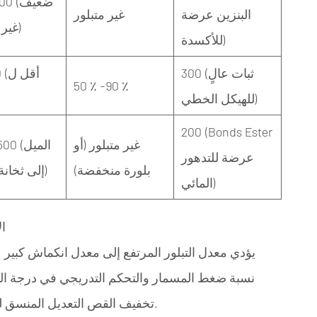
0-800
البنزين عرضة
غير متبلور
غير نيوتون)
للأكسدة)
300 (ثبات عالٍ
100
50 ٪ -90 ٪
للهيكل الخطي)
200 (Bonds Ester
غير متبلور (أو
00-1500
عرضة للتدهور
بلورة منخفضة)
إلى ثخانة القص)
المائي)
(ب
نسبة ضغط المسمار والتحكم التدريجي في درجة ال
تخفيف القص التعديل المنسق لسرعة المسمار وضغط الظهر لتجنب تمزق الذوبان.