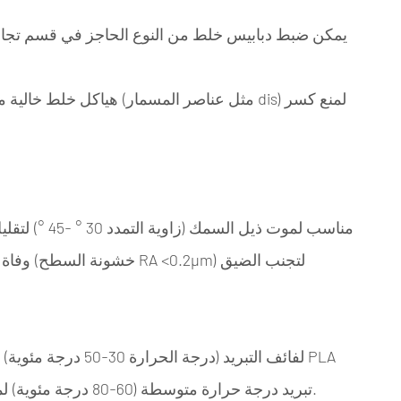
تبريد درجة حرارة متوسطة (60-80 درجة مئوية) لمنع تكسير الإجهاد الداخلي الناجم عن التبريد السريع.