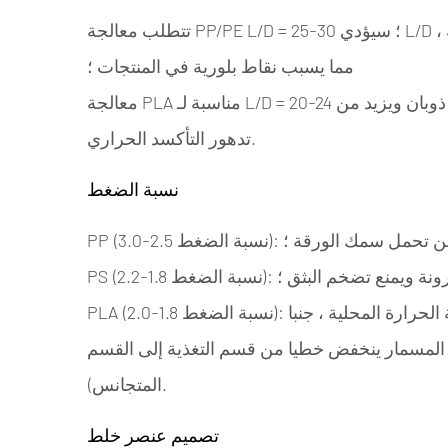
تتطلب معالجة PP/PE L/D = 25-30 ؛ سيؤدي L/D غير الكافي إلى عدم كفاية تلوين من البوليمرات البلورية ،
مما يسبب نقاط بلورية في المنتجات ؛
معالجة PLA مناسبة لـ L/D = 20-24 ؛ سوف يزيد المسمار الطويل المفرط من وقت الإقامة ذوبان ويزيد من
تدهور التأكسد الحراري.
نسبة الضغط
ور ويقلل من تحمل سمك الورقة ؛
اكم المرونة ويمنع تضخم البثق ؛
PLA (نسبة الضغط 1.8-2.0): تجنب نسبة الضغط المفرطة التي تسبب ارتفاع درجة الحرارة المحلية ، جنبا
د المسمار ينخفض خطيا من قسم التغذية إلى القسم
المتجانس).
تصميم عنصر خلط