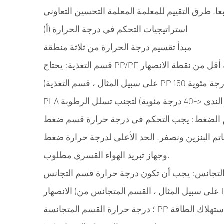
عا. طرق التقييم للمعلمة المعلمة التحسين التعاوني
(أ) استراتيجيات التحكم في درجة الحرارة
مبدأ تقسيم درجة الحرارة من ثلاثة منطقة
قسم التغذية: يحتاج PP/PE إلى الحفاظ على درجة حرارة البرميل 10-20 درجة مئوية أقل من نقطة الانصهار
(على سبيل المثال ، قسم التغذية PP 150 درجة مئوية) لمنع تلتصق المواد بالجدار ؛ يجب تزويد قسم تغذية
ط: يجب التحكم في درجة حرارة قسم ضغط PS عند 200-220 درجة مئوية ؛ سيؤدي تجاوز 240
ين ونصفر. الحد الأعلى لدرجة حرارة ضغط PLA هو 175 درجة مئوية ،
وجهاز تبريد الهواء القسري مطلوب.
س: يجب أن تكون درجة حرارة قسم التجانس PE أعلى من 20 إلى 30 درجة مئوية من نقطة
الانصهار (على سبيل المثال ، القسم المتجانس من HDPE 150-160 درجة مئوية) لضمان ذوبان سيولة الذوبان