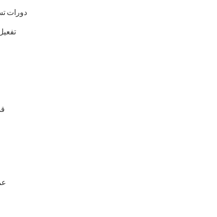
دورات تس
تفعيل
قد
عم