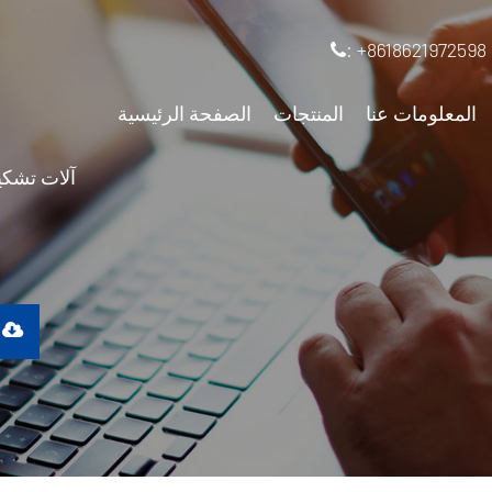
: +8618621972598
المعلومات عنا
المنتجات
الصفحة الرئيسية
آلات تشكيل