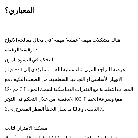
المعياري؟
هناك مشكلات مهمة "عملية" مهمة "في مجال معالجة الألواح
الرقيقة/الرقيقة:
التحكم في التشوه المرن
فيلم PET عرضة للتراجع المرن أثناء عملية اللف ، مما يؤدي إلى
الانهيار الأساسي أو التجاعيد السطحية. من الصعب التكيف مع
المعدات التقليدية مع التغيرات الديناميكية لسمك المواد (0.1 مم -1.2
مم) وسرعة الخط (1-100 م/دقيقة) من خلال التحكم في التوتر
الثابت ، وغالبًا ما يصل الخطأ القطر المتعرج إلى 2 ٪.
مشكلة الامتزاز الثابت
تعتبر أوراق PS معرضة لتوليد كهرباء ثابتة تصل إلى 10 كيلو فولت